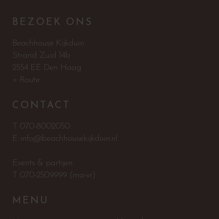
BEZOEK ONS
Beachhouse Kijkduin
Strand Zuid 14b
2554 EE Den Haag
» Route
CONTACT
T
070-8002050
E
info@beachhousekijkduin.nl
Events & partijen:
T
070-2509999
(ma-vr)
MENU