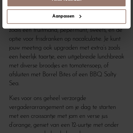
Kijkduin nog aangenamer te maken. De
zaalhuur is beschikbaar voor halve dagen (4
Aanpassen
uur) of hele dagen (8 uur), met toevoegingen
zoals een fruitmand, pepermunt, sweets, en de
optie voor frisdranken op nacalculatie. Je kunt
jouw meeting ook upgraden met extra’s zoals
een heerlijk taartje, een uitgebreide lunchbreak
met diverse broodjes en tomatensoep, of
afsluiten met Borrel Bites of een BBQ Salty
Sea.
Kies voor ons geheel verzorgde
vergaderarrangement om je dag te starten
met een croissantje met jam en verse jus
d’orange, geniet van een 12-uurtje met onder