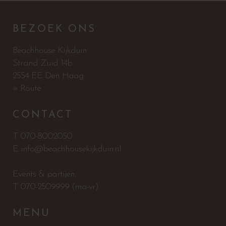
BEZOEK ONS
Beachhouse Kijkduin
Strand Zuid 14b
2554 EE Den Haag
» Route
CONTACT
T
070-8002050
E
info@beachhousekijkduin.nl
Events & partijen:
T
070-2509999
(ma-vr)
MENU